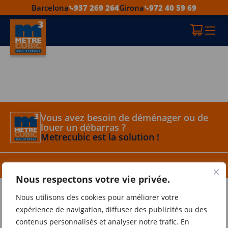
Barcelona
937 269 264
Girona
972 40 59 69
Vous avez besoin de déménager ou de
louer un débarras ?
Metrecubic est la solution !
Barcelona
937 269 264
Girona
972 40 59 69
Nous respectons votre vie privée.
Metrecubic
Nous utilisons des cookies pour améliorer votre
Conseils
expérience de navigation, diffuser des publicités ou des
Contact
contenus personnalisés et analyser notre trafic. En