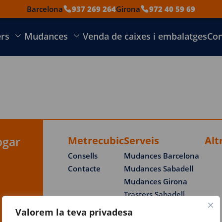
Barcelona
937 269 264
Girona
972 40 59 69
ers
Mudances
Venda de caixes i embalatges
Con
ogar
Metrecubic
Serveis
Alt
Consells
Mudances Barcelona
Contacte
Mudances Sabadell
Mudances Girona
Trasters Sabadell
Trasters Girona
Valorem la teva privadesa
Trasters Empuriabrava