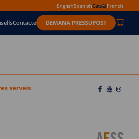
English
Spanish
Català
French
sells
Contacte
DEMANA PRESSUPOST
res serveis