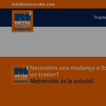
info@metrecubic.com
Trast
Necessites una mudança o ll
un traster?
Metrecubic és la solució!