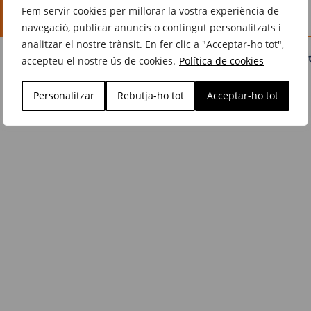
Fem servir cookies per millorar la vostra experiència de
navegació, publicar anuncis o contingut personalitzats i
analitzar el nostre trànsit. En fer clic a "Acceptar-ho tot",
Avís Legal
Política de privaci
accepteu el nostre ús de cookies.
Política de cookies
Personalitzar
Rebutja-ho tot
Acceptar-ho tot