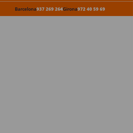
Barcelona
937 269 264
Girona
972 40 59 69