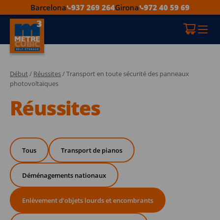
Barcelona
937 269 264
Girona
972 40 59 69
Début
/
Réussites
/ Transport en toute sécurité des panneaux
photovoltaïques
Réussites
Tous
Transport de pianos
Déménagements nationaux
Enlèvement d’objets lourds et encombrants