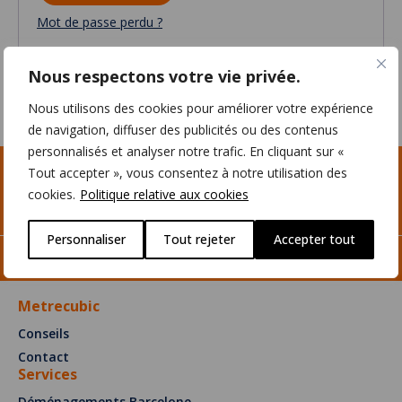
Mot de passe perdu ?
Nous respectons votre vie privée.
Nous utilisons des cookies pour améliorer votre expérience
de navigation, diffuser des publicités ou des contenus
personnalisés et analyser notre trafic. En cliquant sur «
Vous avez besoin de déménager ou de
Tout accepter », vous consentez à notre utilisation des
louer un débarras ?
cookies.
Politique relative aux cookies
Metrecubic est la solution !
Personnaliser
Tout rejeter
Accepter tout
Barcelona
937 269 264
Girona
972 40 59 69
Metrecubic
Conseils
Contact
Services
Déménagements Barcelone