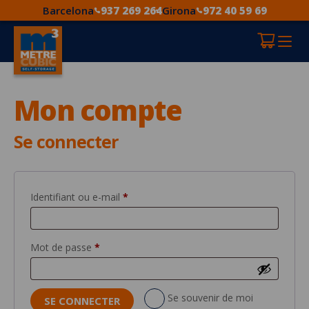
Barcelona
937 269 264
Girona
972 40 59 69
Mon compte
Se connecter
Obligatoire
Identifiant ou e-mail
*
Obligatoire
Mot de passe
*
Se souvenir de moi
SE CONNECTER