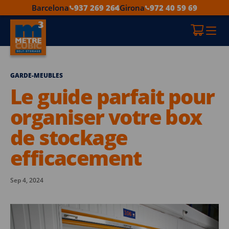
Barcelona
937 269 264
Girona
972 40 59 69
GARDE-MEUBLES
Le guide parfait pour
organiser votre box
de stockage
efficacement
Sep 4, 2024