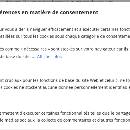
d’esprit. Et si vous avez besoin d’un espace de stockage
adapté à vos besoins, auquel vous pouvez avoir accès tous
éférences en matière de consentement
les jours de l’année, équipé d’un code et d’une alarme
personnalisée, vous pouvez compter sur
metrecubic
, une
entreprise de location de box de stockage et de services de
ur vous aider à naviguer efficacement et à exécuter certaines fonct
déménagements à Sabadell et à Gérone.
taillées sur tous les cookies sous chaque catégorie de consenteme
sés comme « nécessaires » sont stockés sur votre navigateur car ils
de base du site. ...
Afficher plus
Articles Similaires
nt cruciaux pour les fonctions de base du site Web et celui-ci ne f
 cookies ne stockent aucune donnée personnellement identifiable
ermettent d'exécuter certaines fonctionnalités telles que le partag
 médias sociaux, la collecte de commentaires et d'autres fonctionn