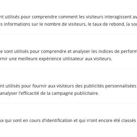
GARDE-MEUBLES
Bénéficiez de 15 jours de garde-
nt utilisés pour comprendre comment les visiteurs interagissent av
meuble gratuits en réservant votre
s informations sur le nombre de visiteurs, le taux de rebond, la sour
déménagement chez Metrecubic
Mai 21, 2025
e sont utilisés pour comprendre et analyser les indices de perform
nir une meilleure expérience utilisateur aux visiteurs.
ont utilisés pour fournir aux visiteurs des publicités personnalisée
nalyser l'efficacité de la campagne publicitaire.
GARDE-MEUBLES
Garde-meubles pour étudiants à
ux qui sont en cours d'identification et qui n'ont encore été class
Sabadell et Gérone avec
déménagement gratuit