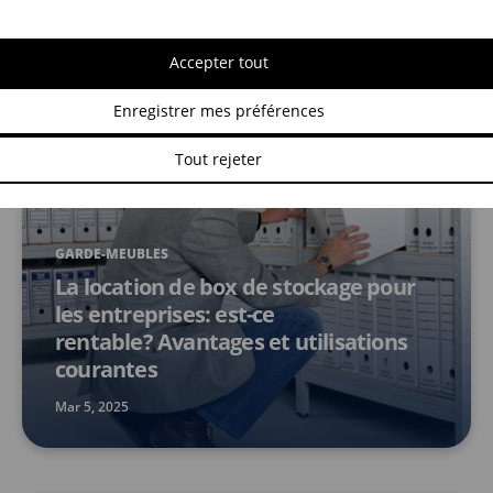
Mai 7, 2025
Accepter tout
Enregistrer mes préférences
Tout rejeter
GARDE-MEUBLES
La location de box de stockage pour
les entreprises: est-ce
rentable? Avantages et utilisations
courantes
Mar 5, 2025