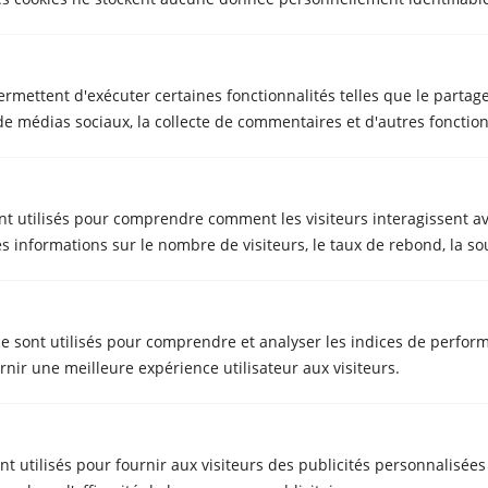
ermettent d'exécuter certaines fonctionnalités telles que le partag
 médias sociaux, la collecte de commentaires et d'autres fonctionn
Articles Similaires
nt utilisés pour comprendre comment les visiteurs interagissent av
s informations sur le nombre de visiteurs, le taux de rebond, la sour
e sont utilisés pour comprendre et analyser les indices de perform
GARDE-MEUBLES
nir une meilleure expérience utilisateur aux visiteurs.
Bénéficiez de 15 jours de garde-
meuble gratuits en réservant votre
déménagement chez Metrecubic
ont utilisés pour fournir aux visiteurs des publicités personnalisée
Mai 21, 2025