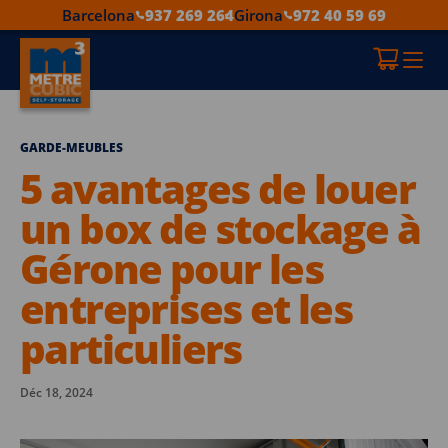
Barcelona
937 269 264
Girona
972 40 59 69
GARDE-MEUBLES
5 avantages de louer
un box de stockage à
Gérone pour les
entreprises et les
particuliers
Déc 18, 2024