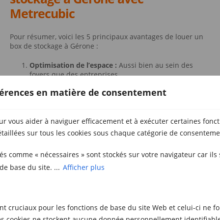
Metrecubic
Pour résumer, voici les 5 principaux avantages de louer un
box de stockage à Gérone :
Optimisation de l’espace :
Aussi bien au sein des
foyers que des entreprises.
Sécurité garantie :
Avec des systèmes de surveillance
éférences en matière de consentement
et de contrôle d’accès.
Prix compétitifs :
Des solutions pour tous les budgets.
Accessibilité :
Des box de stockage à proximité et des
ur vous aider à naviguer efficacement et à exécuter certaines fonct
horaires flexibles.
Louer en toute facilité :
Processus rapide et simple.
taillées sur tous les cookies sous chaque catégorie de consenteme
Avec
Metrecubic
, vous profiterez de tous ces avantages et
sés comme « nécessaires » sont stockés sur votre navigateur car ils
bien plus encore. Découvrez ses solutions de box de
stockage à Gérone et trouvez la solution idéale
de base du site. ...
Afficher plus
correspondant à vos besoins.
Contactez-nous
dès
aujourd’hui pour obtenir l’espace supplémentaire qu’il vous
faut à des prix compétitifs!
nt cruciaux pour les fonctions de base du site Web et celui-ci ne f
 cookies ne stockent aucune donnée personnellement identifiable