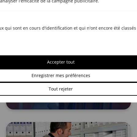
nalyser l'efficacité de la campagne publicitaire.
ux qui sont en cours d'identification et qui n'ont encore été class
Accepter tout
GARDE-MEUBLES
Garde-meubles pour étudiants à
Enregistrer mes préférences
Sabadell et Gérone avec
déménagement gratuit
Tout rejeter
Mai 7, 2025