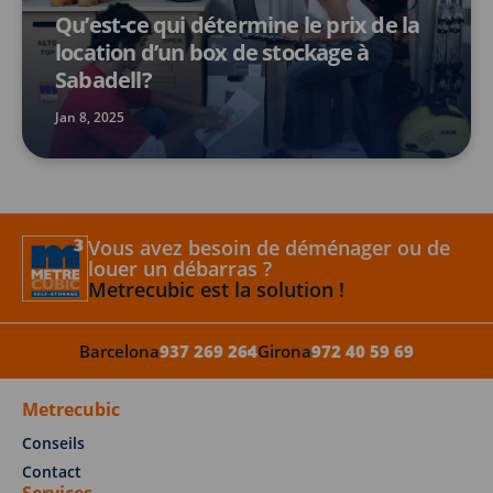
Qu’est-ce qui détermine le prix de la
location d’un box de stockage à
Sabadell?
Jan 8, 2025
Vous avez besoin de déménager ou de
louer un débarras ?
Metrecubic est la solution !
Barcelona
937 269 264
Girona
972 40 59 69
Metrecubic
Conseils
Contact