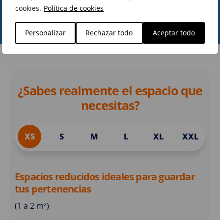
cookies.
Política de cookies
Personalizar
Rechazar todo
Aceptar todo
¿Sabes realmente el espacio que
necesitas?
XS
S
M
L
XL
XXL
Espacios reducidos ideales para guardar
tus pertenencias
(1 a 2 m²)