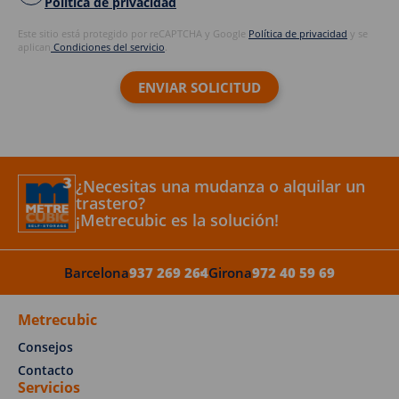
Política de privacidad
Este sitio está protegido por reCAPTCHA y Google
Política de privacidad
y se
aplican
Condiciones del servicio
.
¿Necesitas una mudanza o alquilar un
trastero?
¡Metrecubic es la solución!
Barcelona
937 269 264
Girona
972 40 59 69
Metrecubic
Consejos
Contacto
Servicios