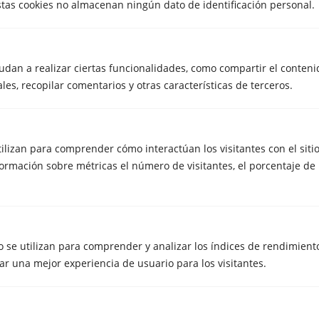
Estas cookies no almacenan ningún dato de identificación personal.
Trastero Girona
udan a realizar ciertas funcionalidades, como compartir el conteni
les, recopilar comentarios y otras características de terceros.
Ver vídeo
utilizan para comprender cómo interactúan los visitantes con el siti
rmación sobre métricas el número de visitantes, el porcentaje de 
Cristian
Trastero Girona
 se utilizan para comprender y analizar los índices de rendimiento 
r una mejor experiencia de usuario para los visitantes.