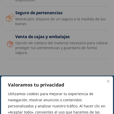
Seguro de pertenencias
Metrecubic dispone de un seguro a la medida de tus
bienes
Venta de cajas y embalajes
Opción de compra del material necesario para colocar
proteger tus pertenencias y guardarlo de forma
segura.
Valoramos tu privacidad
15
+8
Utilizamos cookies para mejorar tu experiencia de
navegación, mostrar anuncios o contenidos
personalizados y analizar nuestro tráfico. Al hacer clic en
experiencia
clientes confían
«Aceptar todo», consientes el uso que hacemos de las