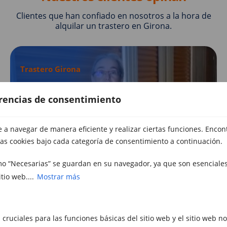
Clientes que han confiado en nosotros a la hora de
alquilar un trastero en Girona.
Trastero Girona
erencias de consentimiento
a navegar de manera eficiente y realizar ciertas funciones. Encon
as cookies bajo cada categoría de consentimiento a continuación.
mo “Necesarias” se guardan en su navegador, ya que son esenciales
Ver vídeo
tio web....
Mostrar más
 cruciales para las funciones básicas del sitio web y el sitio web n
Marc