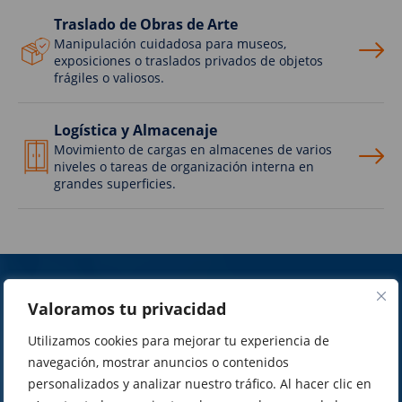
Traslado de Obras de Arte
Manipulación cuidadosa para museos,
exposiciones o traslados privados de objetos
frágiles o valiosos.
Logística y Almacenaje
Movimiento de cargas en almacenes de varios
niveles o tareas de organización interna en
grandes superficies.
PIDE PRESUPUESTO
Valoramos tu privacidad
Sabadell
937 269 264
Utilizamos cookies para mejorar tu experiencia de
Girona
972 405 969
navegación, mostrar anuncios o contenidos
personalizados y analizar nuestro tráfico. Al hacer clic en