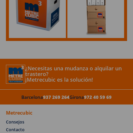
¿Necesitas una mudanza o alquilar un
trastero?
¡Metrecubic es la solución!
Barcelona
937 269 264
Girona
972 40 59 69
Metrecubic
Consejos
Contacto