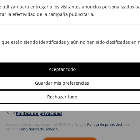
e utilizan para entregar a los visitantes anuncios personalizados ba
zar la efectividad de la campaña publicitaria.
Fecha para realizar el servicio
 que están siendo identificadas y aún no han sido clasificadas en 
Aceptar todo
Guardar mis preferencias
Rechazar todo
*Campos obligatorios
He leído y acepto los Términos y condiciones y la
Política de privacidad
Este sitio está protegido por reCAPTCHA y Google
Política de privacidad
y se
aplican
Condiciones del servicio
.