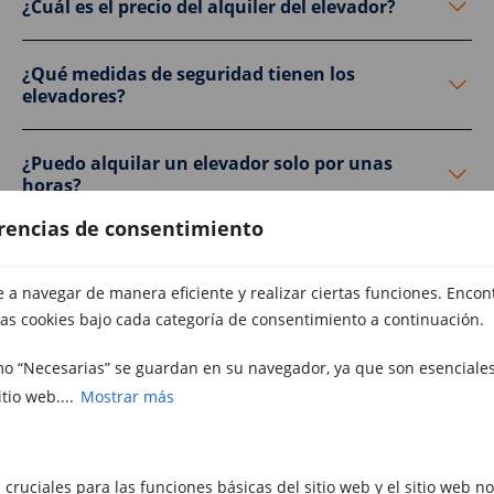
¿Cuál es el precio del alquiler del elevador?
¿Qué medidas de seguridad tienen los
elevadores?
¿Puedo alquilar un elevador solo por unas
horas?
erencias de consentimiento
¿Es necesario algún permiso para usar el
elevador en la vía pública?
a navegar de manera eficiente y realizar ciertas funciones. Encon
as cookies bajo cada categoría de consentimiento a continuación.
¿Qué altura máxima alcanza el elevador?
mo “Necesarias” se guardan en su navegador, ya que son esenciales
tio web....
Mostrar más
¿Qué ocurre si el elevador presenta un
fallo técnico durante el servicio?
 cruciales para las funciones básicas del sitio web y el sitio web n