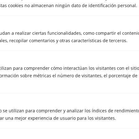
¿Se puede usar la plataforma elevadora en
Estas cookies no almacenan ningún dato de identificación personal.
interiores?
¿Cuál es el proceso para reservar una
plataforma elevadora?
udan a realizar ciertas funcionalidades, como compartir el conteni
les, recopilar comentarios y otras características de terceros.
¿Qué tipo de mantenimiento reciben
nuestros elevadores?
utilizan para comprender cómo interactúan los visitantes con el siti
rmación sobre métricas el número de visitantes, el porcentaje de 
MUDANZAS
Solicítanos presupuesto para tu
próxima mudanza y
 se utilizan para comprender y analizar los índices de rendimiento 
contactaremos contigo
r una mejor experiencia de usuario para los visitantes.