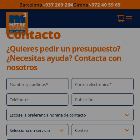
Barcelona
937 269 264
Girona
972 40 59 69
Contacto
¿Quieres pedir un presupuesto?
¿Necesitas ayuda? Contacta con
nosotros