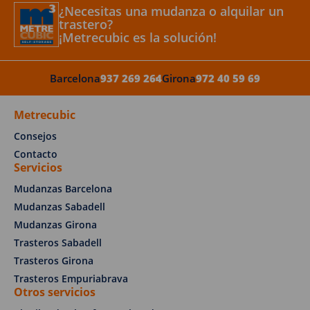
¿Necesitas una mudanza o alquilar un
trastero?
¡Metrecubic es la solución!
Barcelona
937 269 264
Girona
972 40 59 69
Metrecubic
Consejos
Contacto
Servicios
Mudanzas Barcelona
Mudanzas Sabadell
Mudanzas Girona
Trasteros Sabadell
Trasteros Girona
Trasteros Empuriabrava
Otros servicios