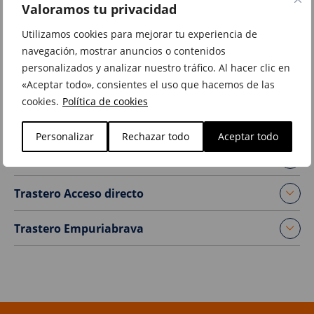
Valoramos tu privacidad
Trastero Gran Vía
Utilizamos cookies para mejorar tu experiencia de
Trastero Zona Hermética
navegación, mostrar anuncios o contenidos
personalizados y analizar nuestro tráfico. Al hacer clic en
«Aceptar todo», consientes el uso que hacemos de las
GIRONA
cookies.
Política de cookies
Trastero Zona Mas Xirgu
Personalizar
Rechazar todo
Aceptar todo
Trastero Girona Centro
Trastero Acceso directo
Trastero Empuriabrava