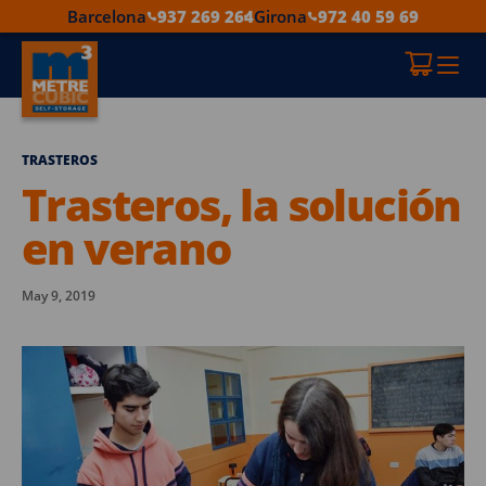
Barcelona
937 269 264
Girona
972 40 59 69
TRASTEROS
Trasteros, la solución
en verano
May 9, 2019