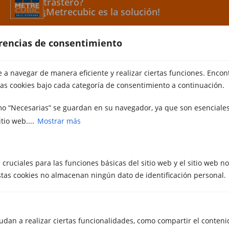
trastero?
¡Metrecubic es la solución!
erencias de consentimiento
Barcelona
937 269 264
Girona
972 40 59 69
Metrecubic
a navegar de manera eficiente y realizar ciertas funciones. Encon
Consejos
as cookies bajo cada categoría de consentimiento a continuación.
Contacto
Servicios
mo “Necesarias” se guardan en su navegador, ya que son esenciales
tio web....
Mostrar más
Mudanzas Barcelona
Mudanzas Sabadell
Mudanzas Girona
 cruciales para las funciones básicas del sitio web y el sitio web n
Trasteros Sabadell
Estas cookies no almacenan ningún dato de identificación personal.
Trasteros Girona
Trasteros Empuriabrava
Otros servicios
Alquiler de plataforma elevadora
udan a realizar ciertas funcionalidades, como compartir el conteni