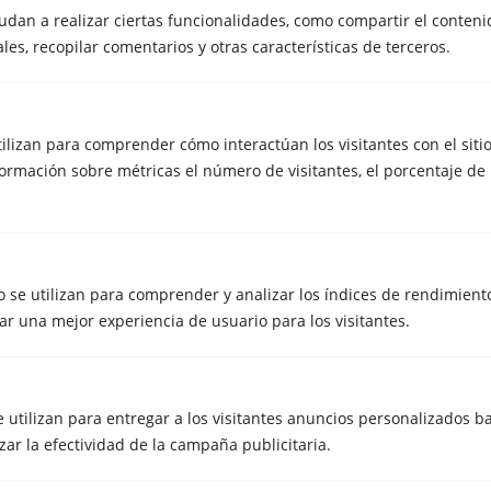
udan a realizar ciertas funcionalidades, como compartir el conteni
para particulares?
les, recopilar comentarios y otras características de terceros.
No. Este servicio está disponible tanto para
particulares
como para
empresas, autónomos
o
comercios
que necesiten
una
mudanza con trastero
temporal.
¿Qué tamaño de trastero necesito para mi
utilizan para comprender cómo interactúan los visitantes con el siti
rmación sobre métricas el número de visitantes, el porcentaje de 
mudanza?
El tamaño depende del volumen de muebles y cajas. El
equipo de Metrecubic te asesora para elegir el trastero
adecuado y evitar pagar por espacio que no necesitas.
 se utilizan para comprender y analizar los índices de rendimiento 
r una mejor experiencia de usuario para los visitantes.
La forma más flexible de mudarte
es con trastero incluido
e utilizan para entregar a los visitantes anuncios personalizados ba
Una mudanza no debería obligarte a ir con prisas ni a tomar
decisiones improvisadas. Con una
mudanza con trastero
,
zar la efectividad de la campaña publicitaria.
ganas margen, orden y tranquilidad desde el primer
momento.