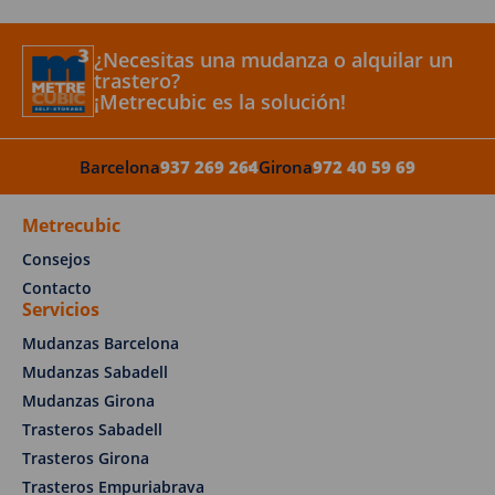
¿Necesitas una mudanza o alquilar un
trastero?
¡Metrecubic es la solución!
Barcelona
937 269 264
Girona
972 40 59 69
Metrecubic
Consejos
Contacto
Servicios
Mudanzas Barcelona
Mudanzas Sabadell
Mudanzas Girona
Trasteros Sabadell
Trasteros Girona
Trasteros Empuriabrava