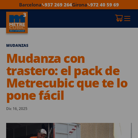
Barcelona
937 269 264
Girona
972 40 59 69
MUDANZAS
Mudanza con
trastero: el pack de
Metrecubic que te lo
pone fácil
Dic 16, 2025