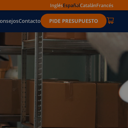
Inglés
Español
Catalán
Francés
onsejos
Contacto
PIDE PRESUPUESTO