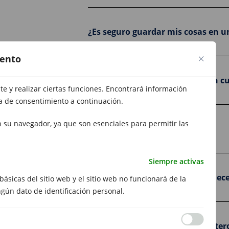
¿Es seguro guardar mis cosas en u
iento
¿Puedo acceder a mi trastero en 
e y realizar ciertas funciones. Encontrará información
ía de consentimiento a continuación.
 su navegador, ya que son esenciales para permitir las
¿Hay permanencia mínima?
Siempre activas
¿Puedo cambiar de trastero si nec
básicas del sitio web y el sitio web no funcionará de la
ngún dato de identificación personal.
¿Dónde están ubicados los traster