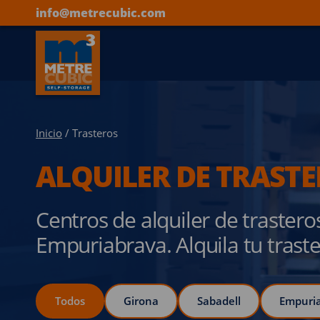
info@metrecubic.com
Inicio
/ Trasteros
ALQUILER DE TRAST
Centros de alquiler de trastero
Empuriabrava. Alquila tu tras
Todos
Girona
Sabadell
Empuri