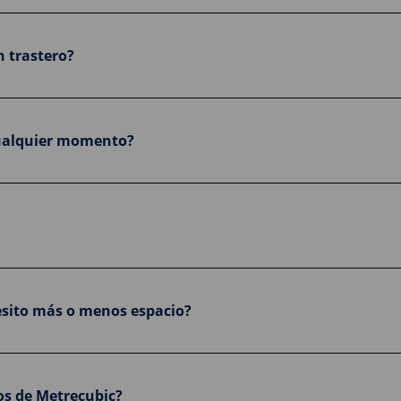
n trastero?
cualquier momento?
esito más o menos espacio?
os de Metrecubic?