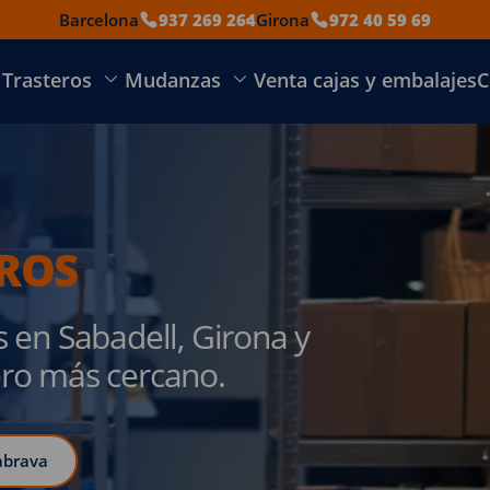
Barcelona
937 269 264
Girona
972 40 59 69
Trasteros
Mudanzas
Venta cajas y embalajes
C
EROS
s en Sabadell, Girona y
tero más cercano.
abrava