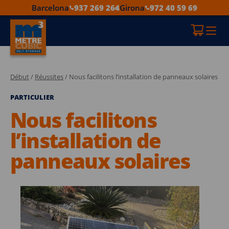
Barcelona
937 269 264
Girona
972 40 59 69
Début
/
Réussites
/ Nous facilitons l’installation de panneaux solaires
PARTICULIER
Nous facilitons
l’installation de
panneaux solaires