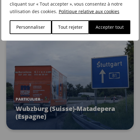
PARTICULIER
cliquant sur « Tout accepter », vous consentez à notre
Gérone-Modame (France)
utilisation des cookies.
Politique relative aux cookies
Personnaliser
Tout rejeter
Accepter tout
PARTICULIER
Wubzburg (Suisse)-Matadepera
(Espagne)