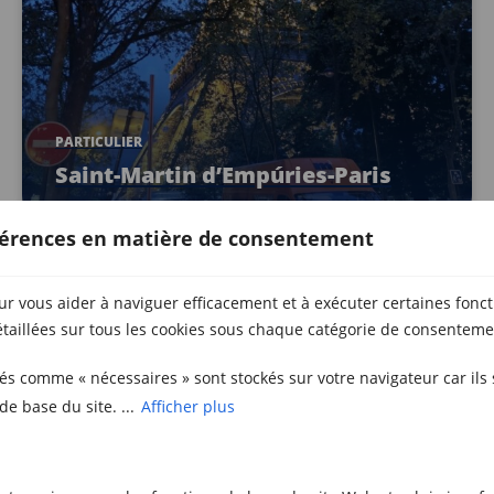
PARTICULIER
Saint-Martin d’Empúries-Paris
éférences en matière de consentement
ur vous aider à naviguer efficacement et à exécuter certaines fonct
Vous avez besoin de déménager ou de
louer un débarras ?
taillées sur tous les cookies sous chaque catégorie de consenteme
Metrecubic est la solution !
sés comme « nécessaires » sont stockés sur votre navigateur car ils
de base du site. ...
Afficher plus
Barcelona
937 269 264
Girona
972 40 59 69
Metrecubic