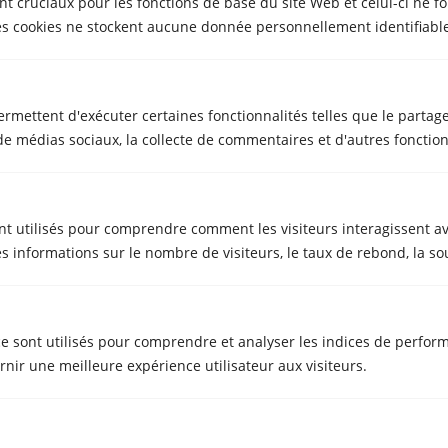
nt cruciaux pour les fonctions de base du site Web et celui-ci ne f
Conseils
 cookies ne stockent aucune donnée personnellement identifiable
Contact
Services
Déménagements Barcelone
Déménagements Sabadell
ermettent d'exécuter certaines fonctionnalités telles que le partag
 médias sociaux, la collecte de commentaires et d'autres fonctionn
Déménagements Girona
Dépôts Sabadell
Dépôts Girona
Dépôts Empuriabrava
nt utilisés pour comprendre comment les visiteurs interagissent av
Autres services
s informations sur le nombre de visiteurs, le taux de rebond, la sour
e sont utilisés pour comprendre et analyser les indices de perform
Mentions légales
nir une meilleure expérience utilisateur aux visiteurs.
Politique de confidentialité
Politique de cookies (UE)
DEMANDER UN DEVIS
Conditions générales de vente