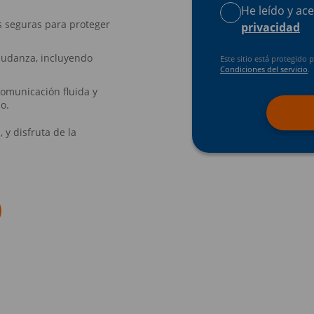
He leído y ac
as seguras para proteger
privacidad
mudanza, incluyendo
Este sitio está protegid
Condiciones del servicio
.
 comunicación fluida y
io.
 y disfruta de la