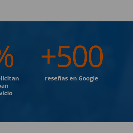
%
+500
licitan
reseñas en Google
ban
vicio