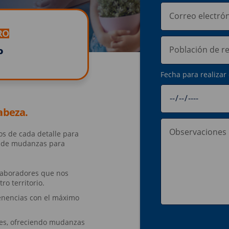
RO
o
Fecha para realizar 
abeza.
os de cada detalle para
o de mudanzas para
olaboradores que nos
o territorio.
tenencias con el máximo
des, ofreciendo mudanzas