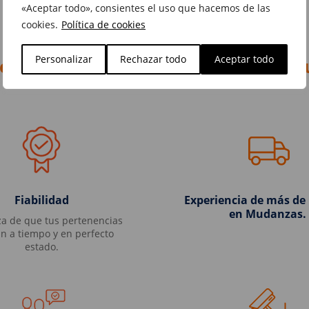
«Aceptar todo», consientes el uso que hacemos de las
cookies.
Política de cookies
Personalizar
Rechazar todo
Aceptar todo
e diferencia nuestras mudanzas partic
Fiabilidad
Experiencia de más de
en Mudanzas.
za de que tus pertenencias
án a tiempo y en perfecto
estado.