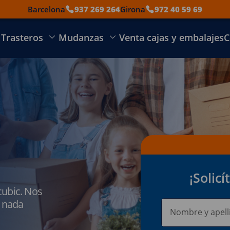
Barcelona
937 269 264
Girona
972 40 59 69
Trasteros
Mudanzas
Venta cajas y embalajes
C
¡Solic
cubic. Nos
 nada