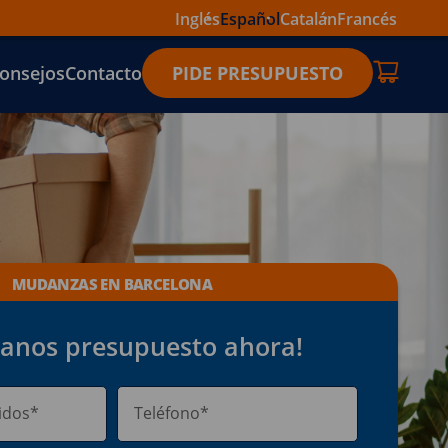
Inglés
Español
Catalán
Francés
onsejos
Contacto
PIDE PRESUPUESTO
MUDANZAS EN BARCELONA
ítanos presupuesto ahora!