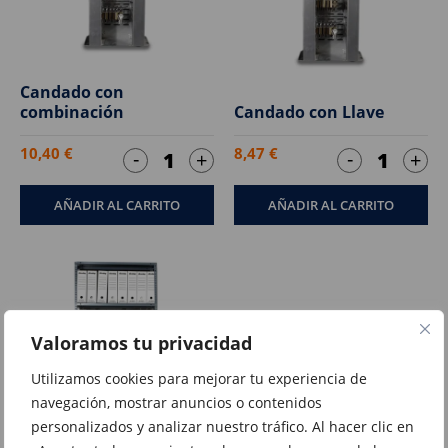
Candado con
combinación
Candado con Llave
10,40
€
8,47
€
-
-
+
+
Candado
Candado
con
con
AÑADIR AL CARRITO
AÑADIR AL CARRITO
combinación
Llave
cantidad
cantidad
Valoramos tu privacidad
Utilizamos cookies para mejorar tu experiencia de
navegación, mostrar anuncios o contenidos
personalizados y analizar nuestro tráfico. Al hacer clic en