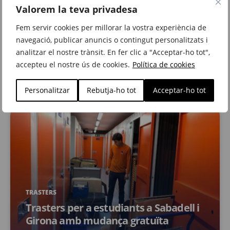
MUDANCES
Valorem la teva privadesa
Aconsegueix 15 dies gratis de traster
Fem servir cookies per millorar la vostra experiència de
contractant la teva mudança amb
navegació, publicar anuncis o contingut personalitzats i
Metrecubic
analitzar el nostre trànsit. En fer clic a "Acceptar-ho tot",
maig 21, 2025
accepteu el nostre ús de cookies.
Política de cookies
Personalitzar
Rebutja-ho tot
Acceptar-ho tot
TRASTERS
Trasters per a estudiants a Sabadell i
Girona amb mudança gratuïta