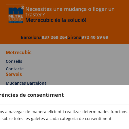
Necessites una mudança o llogar un
traster?
Metrecubic és la solució!
Barcelona
937 269 264
Girona
972 40 59 69
Metrecubic
Consells
Contacte
Serveis
Mudances Barcelona
Mudances Sabadell
erències de consentiment
Mudances Girona
Trasters Sabadell
vos a navegar de manera eficient i realitzar determinades funcions.
Trasters Girona
 sobre totes les galetes a cada categoria de consentiment.
Trasters Empuriabrava
Altres serveis