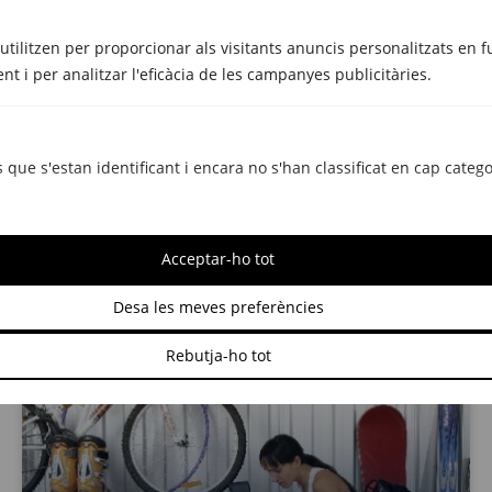
'utilitzen per proporcionar als visitants anuncis personalitzats en 
nt i per analitzar l'eficàcia de les campanyes publicitàries.
TRASTERS
 que s'estan identificant i encara no s'han classificat en cap catego
És rendible el lloguer de trasters per a
empreses? Beneficis i usos comuns
març 5, 2025
Acceptar-ho tot
Desa les meves preferències
Rebutja-ho tot