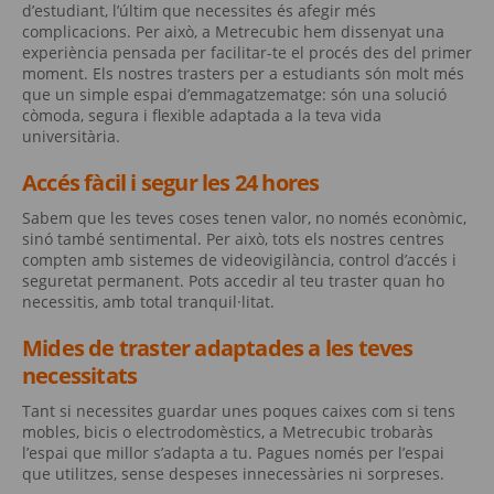
d’estudiant, l’últim que necessites és afegir més
complicacions. Per això, a Metrecubic hem dissenyat una
experiència pensada per facilitar-te el procés des del primer
moment. Els nostres trasters per a estudiants són molt més
que un simple espai d’emmagatzematge: són una solució
còmoda, segura i flexible adaptada a la teva vida
universitària.
Accés fàcil i segur les 24 hores
Sabem que les teves coses tenen valor, no només econòmic,
sinó també sentimental. Per això, tots els nostres centres
compten amb sistemes de videovigilància, control d’accés i
seguretat permanent. Pots accedir al teu traster quan ho
necessitis, amb total tranquil·litat.
Mides de traster adaptades a les teves
necessitats
Tant si necessites guardar unes poques caixes com si tens
mobles, bicis o electrodomèstics, a Metrecubic trobaràs
l’espai que millor s’adapta a tu. Pagues només per l’espai
que utilitzes, sense despeses innecessàries ni sorpreses.