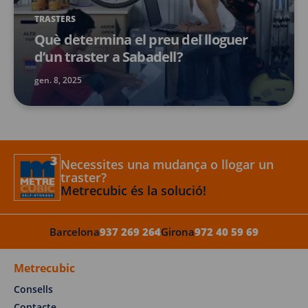
TRASTERS
Què determina el preu del lloguer
d’un traster a Sabadell?
gen. 8, 2025
Necessites una mudança o llogar un
traster?
Metrecubic és la solució!
Barcelona
937 269 264
Girona
972 40 59 69
Metrecubic
Consells
Contacte