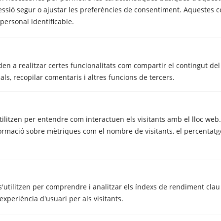
essió segur o ajustar les preferències de consentiment. Aquestes c
rsonal identificable.
en a realitzar certes funcionalitats com compartir el contingut del 
ls, recopilar comentaris i altres funcions de tercers.
MUDANCES
utilitzen per entendre com interactuen els visitants amb el lloc web
Aconsegueix 15 dies gratis de traster
rmació sobre mètriques com el nombre de visitants, el percentatge
contractant la teva mudança amb
Metrecubic
maig 21, 2025
'utilitzen per comprendre i analitzar els índexs de rendiment clau
experiència d'usuari per als visitants.