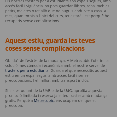
Els nostres trasters per a estudiants són espais segurs, amb
accés fàcil i vigilància, on pots guardar llibres, roba, mobles
petits, maletes o tot allò que no puguis endur-te a casa. A
més, quan tornis a l’inici del curs, tot estarà llest perquè ho
recuperis sense complicacions.
Aquest estiu, guarda les teves
coses sense complicacions
Oblida’t de l’estrès de la mudança. A Metrecubic t’oferim la
solució més còmoda i econòmica amb el nostre servei de
trasters per a estudiants
. Guarda el que necessitis aquest
estiu en un espai segur, amb accés fàcil i sense
preocupacions. I el millor: amb transport inclòs.
Si ets estudiant de la UAB o de la UdG, aprofita aquesta
promoció limitada i reserva ja el teu traster amb mudança
gratis. Perquè a
Metrecubic
, ens ocupem del que et
preocupa.