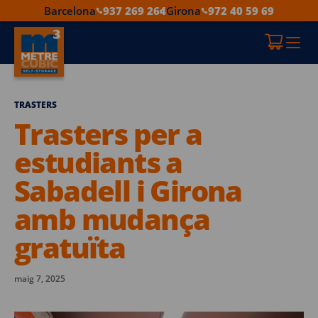
Barcelona
937 269 264
Girona
972 40 59 69
TRASTERS
Trasters per a
estudiants a
Sabadell i Girona
amb mudança
gratuïta
maig 7, 2025