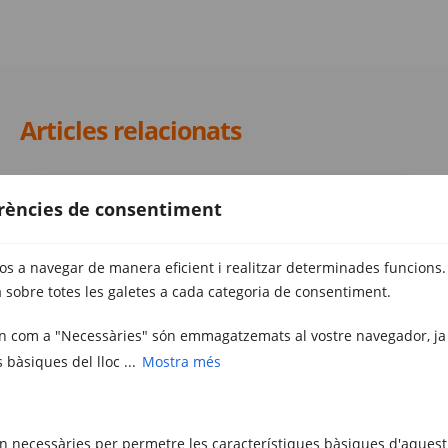
Articles relacionats
erències de consentiment
vos a navegar de manera eficient i realitzar determinades funcions.
 sobre totes les galetes a cada categoria de consentiment.
uen com a "Necessàries" són emmagatzemats al vostre navegador, ja
METRECUBIC
s bàsiques del lloc ...
Mostra més
Quins beneficis ofereix un traster de
lloguer particular?
jul. 9, 2025
n necessàries per permetre les característiques bàsiques d'aquest 