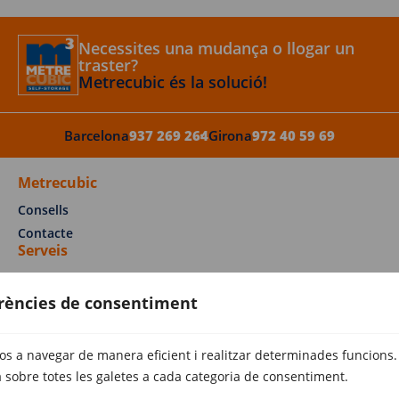
Necessites una mudança o llogar un
traster?
Metrecubic és la solució!
Barcelona
937 269 264
Girona
972 40 59 69
Metrecubic
Consells
Contacte
Serveis
Mudances Barcelona
erències de consentiment
Mudances Sabadell
Mudances Girona
Trasters Sabadell
vos a navegar de manera eficient i realitzar determinades funcions.
Trasters Girona
 sobre totes les galetes a cada categoria de consentiment.
Trasters Empuriabrava