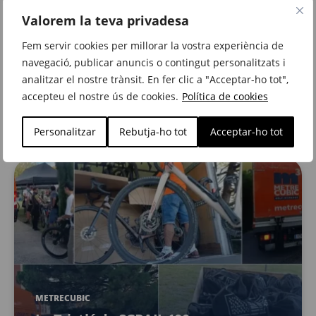
Valorem la teva privadesa
Fem servir cookies per millorar la vostra experiència de
METRECUBIC
navegació, publicar anuncis o contingut personalitzats i
El secret per a un Bon Nadal
analitzar el nostre trànsit. En fer clic a "Acceptar-ho tot",
accepteu el nostre ús de cookies.
Política de cookies
des. 22, 2023
Personalitzar
Rebutja-ho tot
Acceptar-ho tot
METRECUBIC