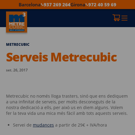
Barcelona
937 269 264
Girona
972 40 59 69
METRECUBIC
Serveis Metrecubic
set. 26, 2017
Metrecubic no només lloga trasters, sinó que ens dediquem
a una infinitat de serveis, per molts desconeguts de la
nostra dedicació a ells, per això us en diem alguns. Volem
fer la teva vida una mica més fàcil amb tots aquests serveis.
Servei de
mudances
a partir de 29€ + IVA/hora