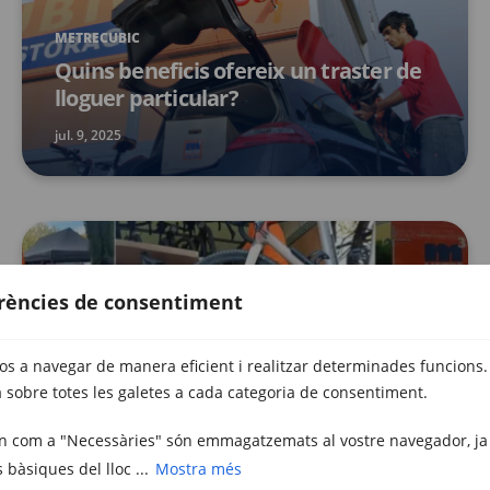
METRECUBIC
Quins beneficis ofereix un traster de
lloguer particular?
jul. 9, 2025
erències de consentiment
vos a navegar de manera eficient i realitzar determinades funcions.
 sobre totes les galetes a cada categoria de consentiment.
METRECUBIC
uen com a "Necessàries" són emmagatzemats al vostre navegador, ja
La Triatló de SGRAIL 100
s bàsiques del lloc ...
Mostra més