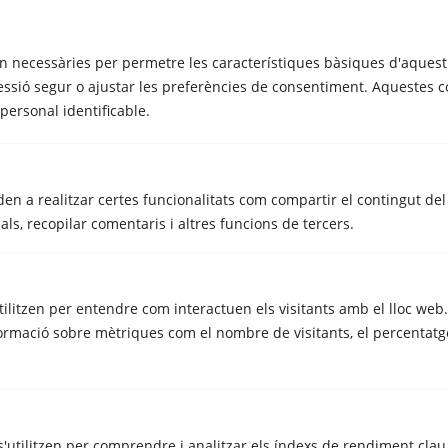
oct. 10, 2023
n necessàries per permetre les característiques bàsiques d'aquest 
essió segur o ajustar les preferències de consentiment. Aquestes c
rsonal identificable.
en a realitzar certes funcionalitats com compartir el contingut del 
ls, recopilar comentaris i altres funcions de tercers.
METRECUBIC
utilitzen per entendre com interactuen els visitants amb el lloc web
Nous propòsits al setembre
rmació sobre mètriques com el nombre de visitants, el percentatge
set. 7, 2017
'utilitzen per comprendre i analitzar els índexs de rendiment clau