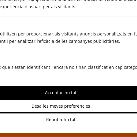
experiència d'usuari per als visitants.
'utilitzen per proporcionar als visitants anuncis personalitzats en 
nt i per analitzar l'eficàcia de les campanyes publicitàries.
METRECUBIC
Horari d'Estiu Metrecubic
 que s'estan identificant i encara no s'han classificat en cap catego
ag. 5, 2017
Acceptar-ho tot
Desa les meves preferències
Necessites una mudança o llogar un
traster?
Rebutja-ho tot
Metrecubic és la solució!