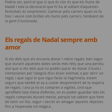
Podria ser, però el que sí que és clar és que els llums de
Nadal i tota la decoració que hi ha al voltant d’aquestes
festivitats és sorprenent. Caminar pels carrers quan es fa
fosc i veure com brillen els llums pels carrers, l’ambient de
la gent il·lusionada
Els regals de Nadal sempre amb
amor
Si ets dels que els encanta donar i rebre regals, ben segur
que durant aquestes dates seràs més feliç que una perdiu.
Així que si ets dels que no poden parar de donar il·lusió i
s’emocionen per l’alegria d’un ésser estimat, o per obrir un
regal, i que sigui el que sigui faràs la llagrimeta, estem
segurs que també et va a costar desprendre’t de la majoria
de regals. I ara ja no es compren a vigílies, sinó que
aprofitem tota mena d’ofertes, on es poden guardar tots els
regals comprats durant mesos, perquè tot sabem que hem
de tenir un lloc, segur i secret on amagar aquests objectes
fins a l’esperada nit màgica .