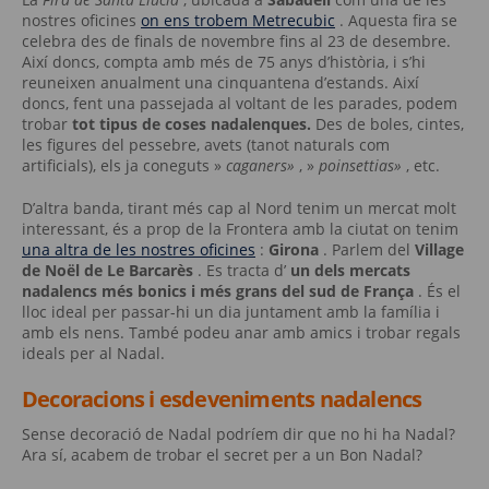
nostres oficines
on ens trobem Metrecubic
. Aquesta fira se
celebra des de finals de novembre fins al 23 de desembre.
Així doncs, compta amb més de 75 anys d’història, i s’hi
reuneixen anualment una cinquantena d’estands. Així
doncs, fent una passejada al voltant de les parades, podem
trobar
tot tipus de coses nadalenques.
Des de boles, cintes,
les figures del pessebre, avets (tanot naturals com
artificials), els ja coneguts »
caganers»
, »
poinsettias»
, etc.
D’altra banda, tirant més cap al Nord tenim un mercat molt
interessant, és a prop de la Frontera amb la ciutat on tenim
una altra de les nostres oficines
:
Girona
. Parlem del
Village
de Noël de Le Barcarès
. Es tracta d’
un dels mercats
nadalencs més bonics i més grans del sud de França
. És el
lloc ideal per passar-hi un dia juntament amb la família i
amb els nens. També podeu anar amb amics i trobar regals
ideals per al Nadal.
Decoracions i esdeveniments nadalencs
Sense decoració de Nadal podríem dir que no hi ha Nadal?
Ara sí, acabem de trobar el secret per a un Bon Nadal?