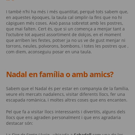
I també n’hi ha més i més quantitat, perquè tots sabem que,
en aquestes èpoques, la taula cal omplir-la fins que no hi
càpiguen més coses. Això passa sobretot amb les postres,
que mai falten. Cert és, que si un comença a menjar tant a
l’octubre tot aquest assortiment de dolços, en el moment
que arriben les festes, potser ja no us ve de gust menjar ni
torrons, neules, polvorons, bombons, i totes les postres que ,
com diem, aconseguiu posar en una taula.
Nadal en família o amb amics?
Sabem que el Nadal és per estar en companyia de la família,
veure els mercats nadalencs, visitar diferents llocs, fer una
escapada romànica, i moltes altres coses que ens encanten.
Pel que fa a visitar llocs interessants i divertits, alguns dels
llocs que ens agraden personalment i que ens agradaria
destacar són:
La
Fira de Santa Llucia
, ubicada a
Sabadell
com una de les