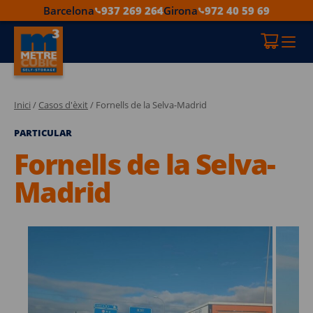
Barcelona
937 269 264
Girona
972 40 59 69
Inici
/
Casos d'èxit
/ Fornells de la Selva-Madrid
PARTICULAR
Fornells de la Selva-
Madrid