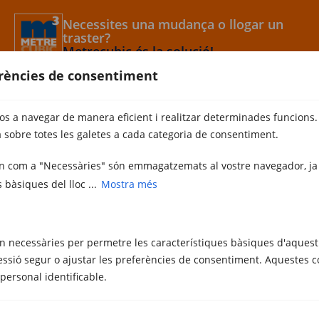
Necessites una mudança o llogar un
traster?
Metrecubic és la solució!
erències de consentiment
Barcelona
937 269 264
Girona
972 40 59 69
vos a navegar de manera eficient i realitzar determinades funcions.
Metrecubic
 sobre totes les galetes a cada categoria de consentiment.
Consells
uen com a "Necessàries" són emmagatzemats al vostre navegador, ja
Contacte
s bàsiques del lloc ...
Mostra més
Serveis
Mudances Barcelona
Mudances Sabadell
n necessàries per permetre les característiques bàsiques d'aquest 
Mudances Girona
essió segur o ajustar les preferències de consentiment. Aquestes c
Trasters Sabadell
rsonal identificable.
Trasters Girona
Trasters Empuriabrava
Altres serveis