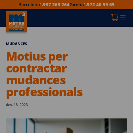
Barcelona
937 269 264
Girona
972 40 59 69
MUDANCES
Motius per
contractar
mudances
professionals
des. 18, 2023