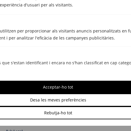
Barcelona
937 269 264
Girona
972 40 59 69
experiència d'usuari per als visitants.
Metrecubic
Consells
'utilitzen per proporcionar als visitants anuncis personalitzats en 
Contacte
nt i per analitzar l'eficàcia de les campanyes publicitàries.
Serveis
Mudances Barcelona
Mudances Sabadell
 que s'estan identificant i encara no s'han classificat en cap catego
Mudances Girona
Trasters Sabadell
Trasters Girona
Acceptar-ho tot
Trasters Empuriabrava
Altres serveis
Desa les meves preferències
Rebutja-ho tot