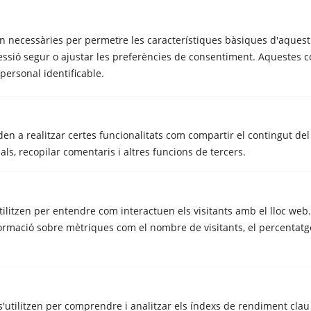
n necessàries per permetre les característiques bàsiques d'aquest 
essió segur o ajustar les preferències de consentiment. Aquestes c
rsonal identificable.
MUDANCES
Quant costa una mudança: què
influeix en el preu i quins serveis
en a realitzar certes funcionalitats com compartir el contingut del 
inclou
ls, recopilar comentaris i altres funcions de tercers.
març 20, 2026
utilitzen per entendre com interactuen els visitants amb el lloc web
rmació sobre mètriques com el nombre de visitants, el percentatge
Necessites una mudança o llogar un
traster?
Metrecubic és la solució!
'utilitzen per comprendre i analitzar els índexs de rendiment clau