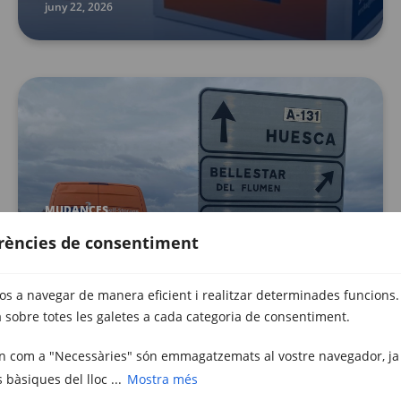
juny 22, 2026
MUDANCES
Empresa de mudances nacionals a
erències de consentiment
Espanya: trasllats segurs entre
ciutats
vos a navegar de manera eficient i realitzar determinades funcions.
maig 4, 2026
 sobre totes les galetes a cada categoria de consentiment.
uen com a "Necessàries" són emmagatzemats al vostre navegador, ja
s bàsiques del lloc ...
Mostra més